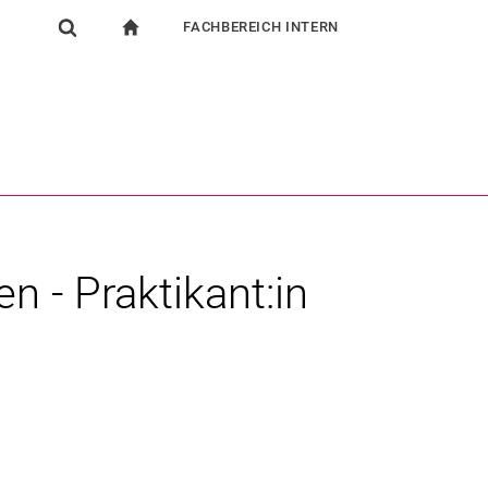
FACHBEREICH INTERN
igation
zur Startseite
Suchformular
chine
Für Beschäftigte
Suchen (öffnet externen Link in einem neuen Fenst
n - Praktikant:in