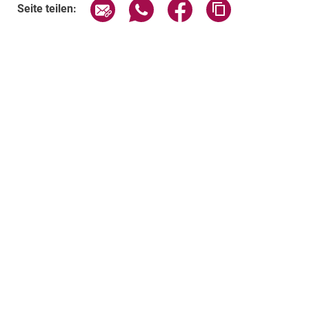
Seite über E-Mail teilen
Seite über WhatsApp teilen (exte
Seite über Facebook teil
Adresse der Sei
Seite teilen: