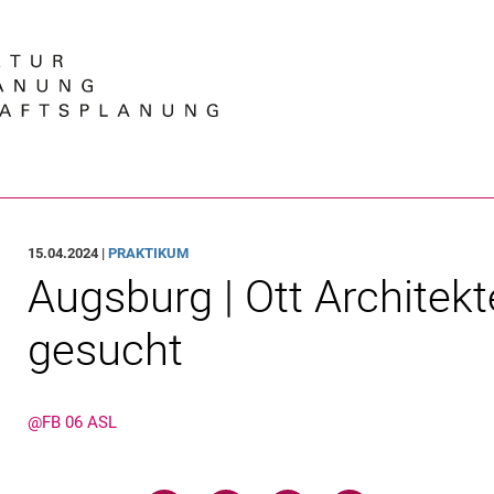
Springe direkt zu: Inhalt
Springe direkt zu: Suche
Springe direkt zu: Hauptnav
Suchmas
15.04.2024 |
PRAKTIKUM
Augsburg | Ott Architekte
gesucht
@FB 06 ASL