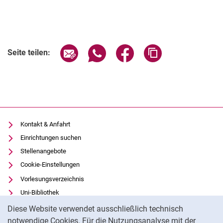
Seite über E-Mail teilen
Seite über WhatsApp teilen (exter
Seite über Facebook teile
Adresse der Seite
Seite teilen:
Kontakt & Anfahrt
Einrichtungen suchen
Stellenangebote
Cookie-Einstellungen
Vorlesungsverzeichnis
Uni-Bibliothek
Cookie-Hinweis
Moodle
Diese Website verwendet ausschließlich technisch
Panopto
notwendige Cookies. Für die Nutzungsanalyse mit der