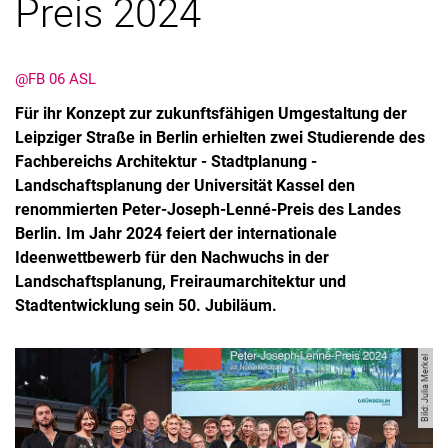
Preis 2024
@FB 06 ASL
Für ihr Konzept zur zukunftsfähigen Umgestaltung der
Leipziger Straße in Berlin erhielten zwei Studierende des
Fachbereichs Architektur - Stadtplanung -
Landschaftsplanung der Universität Kassel den
Kontakte
renommierten Peter-Joseph-Lenné-Preis des Landes
Semesterinformationen
Berlin. Im Jahr 2024 feiert der internationale
Ideenwettbewerb für den Nachwuchs in der
Newsletter
Landschaftsplanung, Freiraumarchitektur und
Stellenausschreibungen
Stadtentwicklung sein 50. Jubiläum.
Publikationen
Presse- und Öffentlichkeitsarbeit
Bild: Julia Merkel
Webredaktion
Webseite R:ein