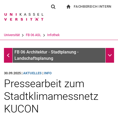
FACHBEREICH INTERN
Springe direkt zu: Inhalt
Springe direkt zu: Suche
Springe direkt zu: Hauptnav
zur Startseite
Suchformular
Suchbegriff
Für Beschäftigte
Suchmaschine
Universität
FB 06 ASL
Infothek
Suchen (öffnet externen Link in einem 
Infothek
Unter
FB 06 Architektur - Stadtplanung -
Landschaftsplanung
30.09.2025 |
AKTUELLES
|
INFO
Pressearbeit zum
Stadtklimamessnetz
KUCON