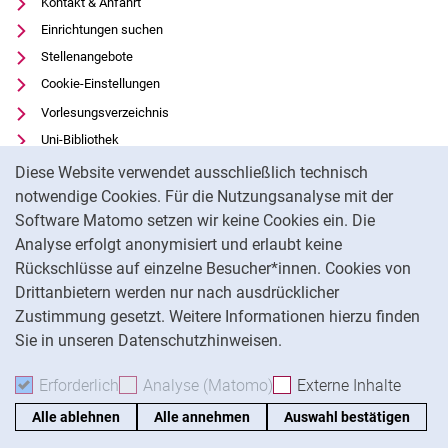
Kontakt & Anfahrt
Einrichtungen suchen
Stellenangebote
Cookie-Einstellungen
Vorlesungsverzeichnis
Uni-Bibliothek
Cookie-Hinweis
Moodle
Diese Website verwendet ausschließlich technisch
Panopto
notwendige Cookies. Für die Nutzungsanalyse mit der
Software Matomo setzen wir keine Cookies ein. Die
Datenschutz
Analyse erfolgt anonymisiert und erlaubt keine
Barrierefreiheit
Rückschlüsse auf einzelne Besucher*innen. Cookies von
Transparenter KI-Einsatz
Drittanbietern werden nur nach ausdrücklicher
Impressum
Zustimmung gesetzt. Weitere Informationen hierzu finden
Sie in unseren Datenschutzhinweisen.
Na
Erforderlich
Erforderliche Cookies akzeptieren
Analyse (Matomo)
Analyse-Cookies akzepti
Externe Inhalte
: Exte
Alle ablehnen
Alle annehmen
Auswahl bestätigen