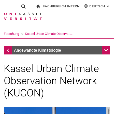
FACHBEREICH INTERN
DEUTSCH
: AL
Springe direkt zu: Inhalt
Springe direkt zu: Suche
Springe direkt zu: Hauptnav
zur Startseite
Suchformular
Suchbegriff
Für Beschäftigte
English
Suchmaschine
Forschung
Kassel Urban Climate Observati...
Suchen (öffnet externen Link in einem 
Forschung
Unter
Angewandte Klimatologie
Kassel Urban Climate
Observation Network
(KUCON)