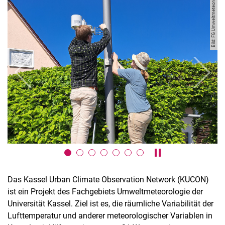
Bild: FG Umweltmeteorologie
ACTIVE2030Plus
Kassel Urban Climate Observation Network (KUCON)
FAIRNESS
Entwicklung von messbaren Zielen, Indikatoren und Maßnahmen
der Klimaanpassung durch Stadtentwicklung
Spurensuche - Stadtnatur und Stadtklima
zurück
weiter
Stellen und Kooperationen
Doktorarbeiten
Publikationen
Karussell anhalten
Das Kassel Urban Climate Observation Network (KUCON)
ist ein Projekt des Fachgebiets Umweltmeteorologie der
Universität Kassel. Ziel ist es, die räumliche Variabilität der
Lufttemperatur und anderer meteorologischer Variablen in