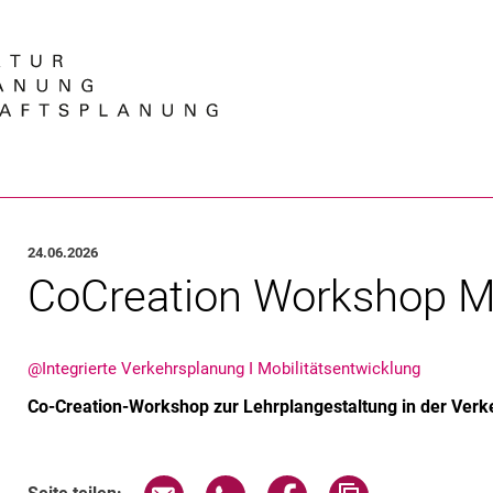
Springe direkt zu: Inhalt
Springe direkt zu: Suche
Springe direkt zu: Hauptnav
Suchmas
24.06.2026
CoCreation Workshop Mo
@Integrierte Verkehrsplanung I Mobilitätsentwicklung
Co-Creation-Workshop zur Lehrplangestaltung in der Ver
Seite über E-Mail teilen
Seite über WhatsApp teilen (exte
Seite über Facebook teil
Adresse der Sei