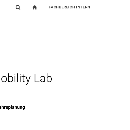
FACHBEREICH INTERN
igation
zur Startseite
Suchformular
chine
Für Beschäftigte
Suchen (öffnet externen Link in einem neuen Fenst
bility Lab
kehrsplanung
rner Link, öffnet neues Fenster)
en (externer Link, öffnet neues Fenster)
te kopieren