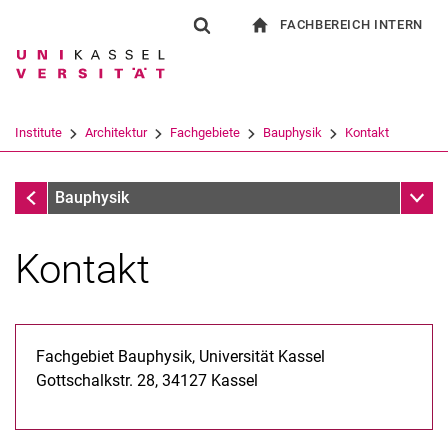
FACHBEREICH INTERN
Springe direkt zu: Inhalt
Springe direkt zu: Suche
Springe direkt zu: Hauptnav
zur Startseite
Suchformular
Suchbegriff
Für Beschäftigte
Suchmaschine
Institute
Architektur
Fachgebiete
Bauphysik
Kontakt
Suchen (öffnet externen Link in einem 
Fachgebiete
Unter
Bauphysik
Kontakt
Fachgebiet Bauphysik, Universität Kassel
Gottschalkstr. 28, 34127 Kassel