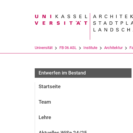
Suchbegriff
Universität
FB 06 ASL
Institute
Architektur
F
Aktuelles und Veranstaltungen
Entwerfen im Bestand
Startseite
Team
Lehre
Aktuelles WiSe 24/25