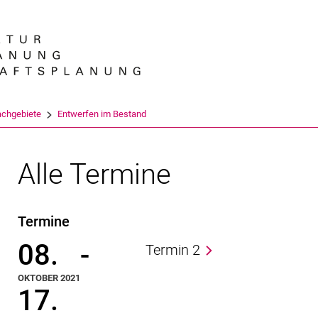
Springe direkt zu: Inhalt
Springe direkt zu: Suche
Springe direkt zu: Hauptnav
Suchmas
achgebiete
Entwerfen im Bestand
Alle Termine
Termine
08.
-
Termin 2
OKTOBER 2021
17.