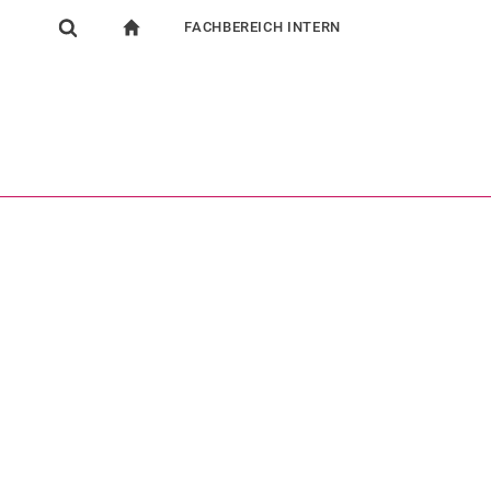
FACHBEREICH INTERN
igation
zur Startseite
Suchformular
chine
Für Beschäftigte
Suchen (öffnet externen Link in einem neuen Fenst