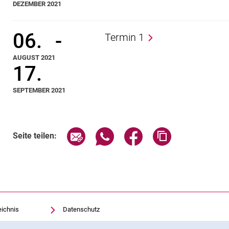
DEZEMBER 2021
06.
-
Termin 1
AUGUST 2021
17.
SEPTEMBER 2021
Seite über E-Mail teilen
Seite über WhatsApp teilen (exte
Seite über Facebook teil
Adresse der Sei
Seite teilen:
eichnis
Datenschutz
Barrierefreiheit