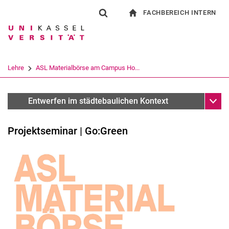
FACHBEREICH INTERN
Springe direkt zu: Inhalt
Springe direkt zu: Suche
Springe direkt zu: Hauptnav
zur Startseite
Suchformular
Suchbegriff
Für Beschäftigte
Suchmaschine
Lehre
ASL Materialbörse am Campus Ho...
Suchen (öffnet externen Link in einem 
Unter
Sommersemester 2024
Entwerfen im städtebaulichen Kontext
Projektseminar | Go:Green