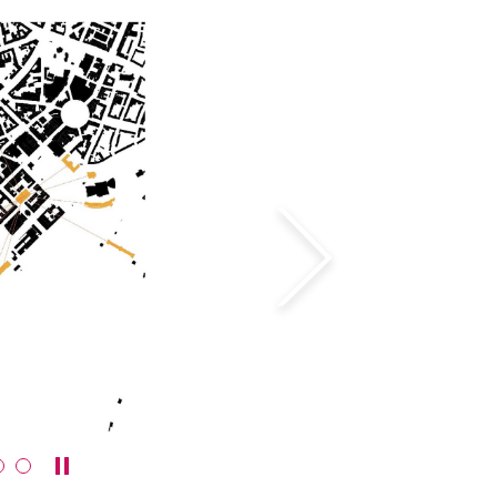
weiter
Karussell anhalten / abspielen