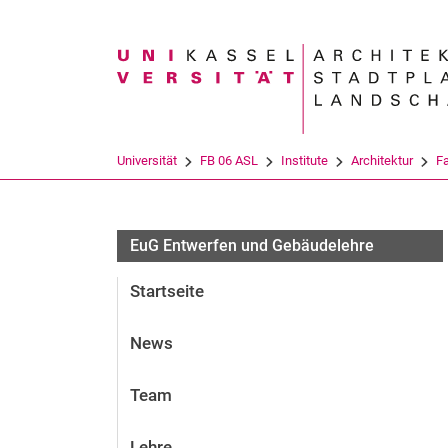
Suchbegriff
Universität
FB 06 ASL
Institute
Architektur
F
EuG Entwerfen und Gebäudelehre
Startseite
News
Team
Lehre