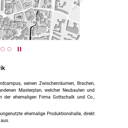
Karussell anhalten / abspielen
ik
ordcampus, seinen Zwischenräumen, Brachen,
andenen Masterplan, welcher Neubauten und
n der ehemaligen Firma Gottschalk und Co.,
ngenutzte ehemalige Produktionshalle, direkt
 aus.