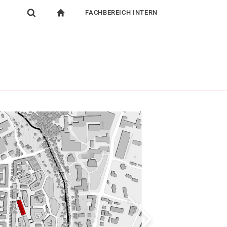
FACHBEREICH INTERN
igation
zur Startseite
Suchformular
chine
Für Beschäftigte
Suchen (öffnet externen Link in einem neuen Fenst
weiter