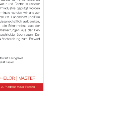
rner Link, öffnet neues Fenster)
en (externer Link, öffnet neues Fenster)
te kopieren