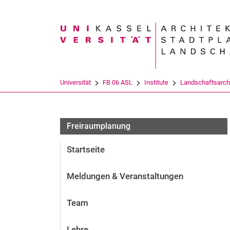
Suchbegriff
Universität
FB 06 ASL
Institute
Landschaftsarchi
WS 2021_22
Freiraumplanung
Startseite
Meldungen & Veranstaltungen
Team
Lehre