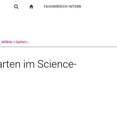
FACHBEREICH INTERN
igation
zur Startseite
Suchformular
chine
Für Beschäftigte
Suchen (öffnet externen Link in einem neuen Fenst
Wildnis + Garten i...
arten im Science-