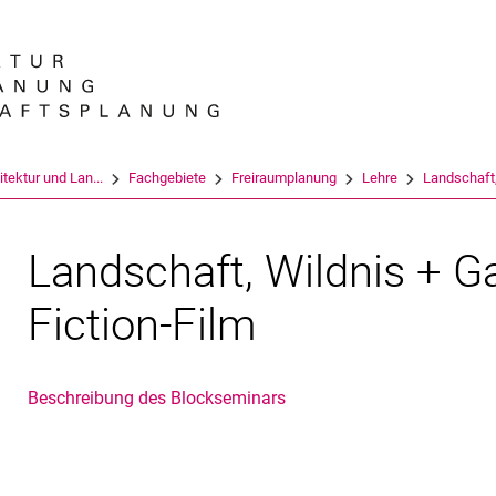
Springe direkt zu: Inhalt
Springe direkt zu: Suche
Springe direkt zu: Hauptnav
Suchmas
tektur und Lan...
Fachgebiete
Freiraumplanung
Lehre
Landschaft, 
Landschaft, Wildnis + G
Fiction-Film
Beschreibung des Blockseminars