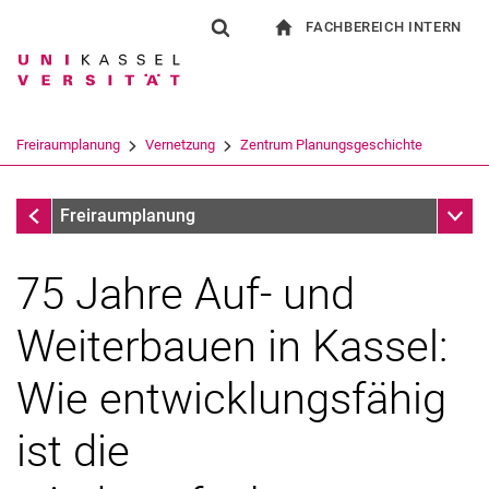
FACHBEREICH INTERN
Springe direkt zu: Inhalt
Springe direkt zu: Suche
Springe direkt zu: Hauptnav
zur Startseite
Suchformular
Suchbegriff
Für Beschäftigte
Suchmaschine
Freiraumplanung
Vernetzung
Zentrum Planungsgeschichte
Suchen (öffnet externen Link in einem 
Zentrum Planungsgeschichte
Unter
Freiraumplanung
75 Jahre Auf- und
Weiterbauen in Kassel:
Wie entwicklungsfähig
ist die