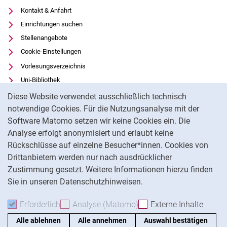
Kontakt & Anfahrt
Einrichtungen suchen
Stellenangebote
Cookie-Einstellungen
Vorlesungsverzeichnis
Uni-Bibliothek
Cookie-Hinweis
Moodle
Diese Website verwendet ausschließlich technisch
Panopto
notwendige Cookies. Für die Nutzungsanalyse mit der
Software Matomo setzen wir keine Cookies ein. Die
Datenschutz
Analyse erfolgt anonymisiert und erlaubt keine
Barrierefreiheit
Rückschlüsse auf einzelne Besucher*innen. Cookies von
Transparenter KI-Einsatz
Drittanbietern werden nur nach ausdrücklicher
Impressum
Zustimmung gesetzt. Weitere Informationen hierzu finden
Sie in unseren Datenschutzhinweisen.
Na
Erforderlich
Erforderliche Cookies akzeptieren
Analyse (Matomo)
Analyse-Cookies akzepti
Externe Inhalte
: Exte
Alle ablehnen
Alle annehmen
Auswahl bestätigen