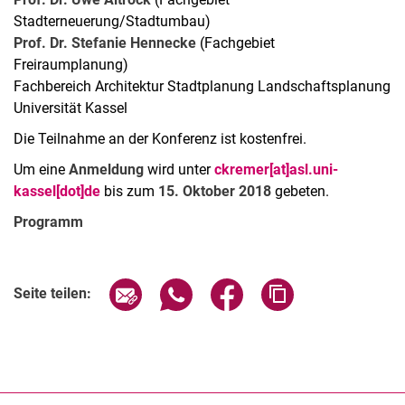
Stadterneuerung/Stadtumbau)
Prof. Dr. Stefanie Hennecke
(Fachgebiet
Freiraumplanung)
Fachbereich Architektur Stadtplanung Landschaftsplanung
Universität Kassel
Die Teilnahme an der Konferenz ist kostenfrei.
Um eine
Anmeldung
wird unter
ckremer[at]asl.uni-
kassel[dot]de
bis zum
15. Oktober 2018
gebeten.
Programm
Seite über E-Mail teilen
Seite über WhatsApp teilen (exter
Seite über Facebook teile
Adresse der Seite
Seite teilen: