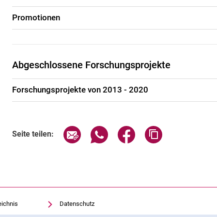
Promotionen
Abgeschlossene Forschungsprojekte
Forschungsprojekte von 2013 - 2020
Seite über E-Mail teilen
Seite über WhatsApp teilen (exte
Seite über Facebook teil
Adresse der Sei
Seite teilen:
eichnis
Datenschutz
Barrierefreiheit