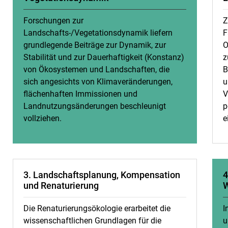
Forschungen zur
Z
Landschafts-/Vegetationsdynamik liefern
F
grundlegende Beiträge zur Dynamik, zur
O
Stabilität und zur Dauerhaftigkeit (Konstanz)
z
von Ökosystemen und Landschaften, die
B
sich angesichts von Klimaveränderungen,
u
flächenhaften Immissionen und
V
Landnutzungsänderungen beschleunigt
p
vollziehen.
e
3. Landschaftsplanung, Kompensation
4
und Renaturierung
W
Die Renaturierungsökologie erarbeitet die
I
wissenschaftlichen Grundlagen für die
u