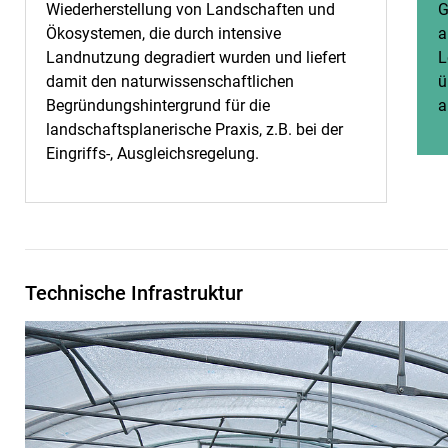
Wiederherstellung von Landschaften und
G
Ökosystemen, die durch intensive
a
Landnutzung degradiert wurden und liefert
L
damit den naturwissenschaftlichen
ü
Begründungshintergrund für die
a
landschaftsplanerische Praxis, z.B. bei der
Eingriffs-, Ausgleichsregelung.
Tech­ni­sche In­fra­struk­tur