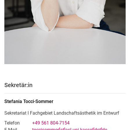
Sekretär:in
Stefania
Tocci-Sommer
Sekretariat I Fachgebiet Landschaftsästhetik im Entwurf
Telefon
+49 561 804-7154
E-Mail
toccisommer[at]asl.uni-kassel[dot]de