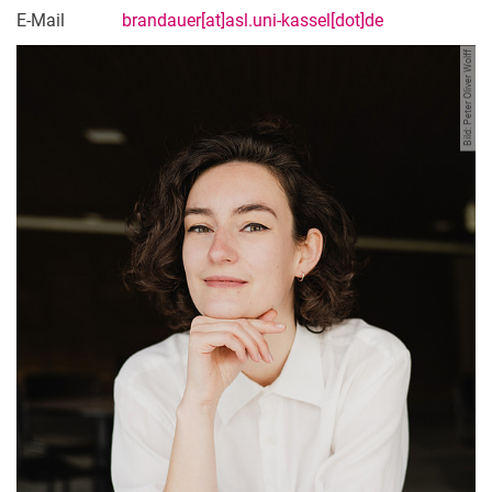
E-Mail
brandauer[at]asl.uni-kassel[dot]de
Bild: Peter Oliver Wolff