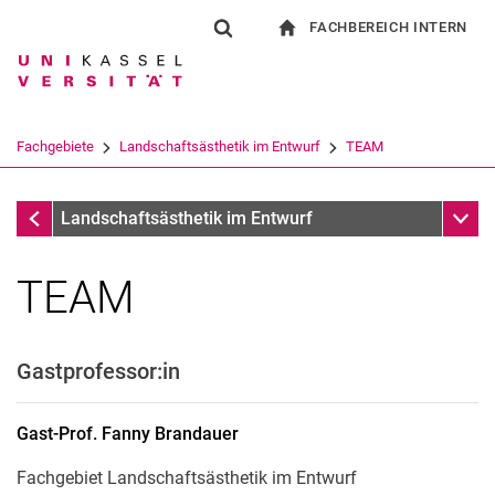
FACHBEREICH INTERN
Springe direkt zu: Inhalt
Springe direkt zu: Suche
Springe direkt zu: Hauptnav
zur Startseite
Suchformular
Suchbegriff
Für Beschäftigte
Suchmaschine
Fachgebiete
Landschaftsästhetik im Entwurf
TEAM
Suchen (öffnet externen Link in einem 
Fachgebiete
Unter
Landschaftsästhetik im Entwurf
TEAM
Gastprofessor:in
Gast-Prof.
Fanny
Brandauer
Fachgebiet Landschaftsästhetik im Entwurf