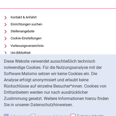
Kontakt & Anfahrt
Einrichtungen suchen
Stellenangebote
Cookie-Einstellungen
Vorlesungsverzeichnis
Uni-Bibliothek
Cookie-Hinweis
Moodle
Diese Website verwendet ausschließlich technisch
Panopto
notwendige Cookies. Für die Nutzungsanalyse mit der
Software Matomo setzen wir keine Cookies ein. Die
Datenschutz
Analyse erfolgt anonymisiert und erlaubt keine
Barrierefreiheit
Rückschlüsse auf einzelne Besucher*innen. Cookies von
Transparenter KI-Einsatz
Drittanbietern werden nur nach ausdrücklicher
Impressum
Zustimmung gesetzt. Weitere Informationen hierzu finden
Sie in unseren Datenschutzhinweisen.
Na