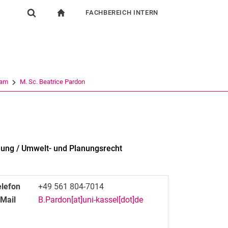
FACHBEREICH INTERN
igation
zur Startseite
Suchformular
chine
Für Beschäftigte
Suchen (öffnet externen Link in einem neuen Fenst
am
M. Sc. Beatrice Pardon
lung / Umwelt- und Planungsrecht
elefon
+49 561 804-7014
-Mail
B.Pardon[at]uni-kassel[dot]de