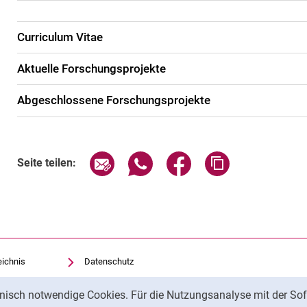
Curriculum Vitae
Aktuelle Forschungsprojekte
Abgeschlossene Forschungsprojekte
Seite über E-Mail teilen
Seite über WhatsApp teilen (exte
Seite über Facebook teil
Adresse der Sei
Seite teilen:
eichnis
Datenschutz
Barrierefreiheit
nisch notwendige Cookies. Für die Nutzungsanalyse mit der Sof
Transparenter KI-Einsatz