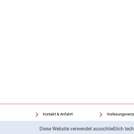
Kontakt & Anfahrt
Vorlesungsverz
Einrichtungen suchen
Uni-Bibliothek
Cookie-Hinweis
Diese Website verwendet ausschließlich tech
Stellenangebote
Moodle