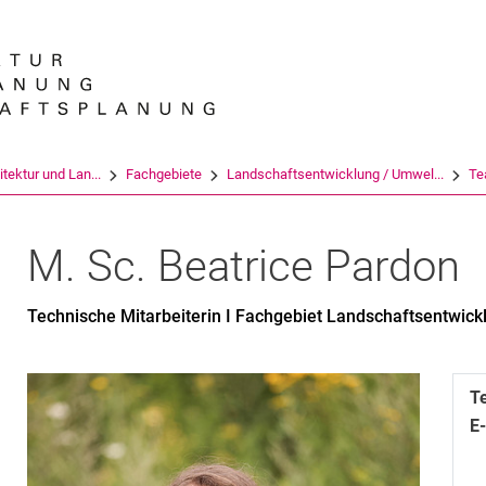
Springe direkt zu: Inhalt
Springe direkt zu: Suche
Springe direkt zu: Hauptnav
Suchmas
tektur und Lan...
Fachgebiete
Landschaftsentwicklung / Umwel...
Te
M. Sc.
Beatrice
Pardon
Technische Mitarbeiterin I Fachgebiet Landschaftsentwick
T
E