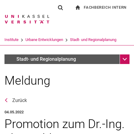
FACHBEREICH INTERN
Springe direkt zu: Inhalt
Springe direkt zu: Suche
Springe direkt zu: Hauptnav
zur Startseite
Suchformular
Suchbegriff
Für Beschäftigte
Suchmaschine
Institute
Urbane Entwicklungen
Stadt- und Regionalplanung
Suchen (öffnet externen Link in einem 
Unter
Aktuelles
Stadt- und Regionalplanung
Meldung
Zurück
04.05.2022
Promotion zum Dr.-Ing.