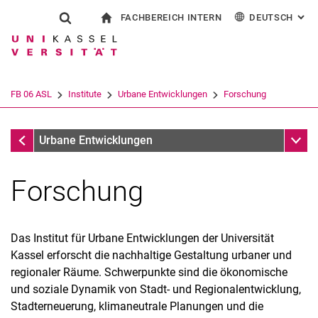
FACHBEREICH INTERN
DEUTSCH
: AL
Springe direkt zu: Inhalt
Springe direkt zu: Suche
Springe direkt zu: Hauptnav
zur Startseite
Suchformular
Suchbegriff
Für Beschäftigte
English
Suchmaschine
FB 06 ASL
Institute
Urbane Entwicklungen
Forschung
Suchen (öffnet externen Link in einem 
Institute
Unter
Urbane Entwicklungen
Forschung
Das Institut für Urbane Entwicklungen der Universität
Kassel erforscht die nachhaltige Gestaltung urbaner und
regionaler Räume. Schwerpunkte sind die ökonomische
und soziale Dynamik von Stadt- und Regionalentwicklung,
Stadterneuerung, klimaneutrale Planungen und die