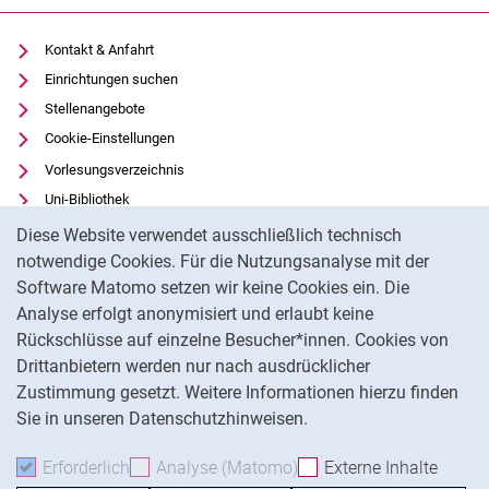
Kontakt & Anfahrt
Einrichtungen suchen
Stellenangebote
Cookie-Einstellungen
Vorlesungsverzeichnis
Uni-Bibliothek
Cookie-Hinweis
Moodle
Diese Website verwendet ausschließlich technisch
Panopto
notwendige Cookies. Für die Nutzungsanalyse mit der
Software Matomo setzen wir keine Cookies ein. Die
Datenschutz
Analyse erfolgt anonymisiert und erlaubt keine
Barrierefreiheit
Rückschlüsse auf einzelne Besucher*innen. Cookies von
Transparenter KI-Einsatz
Drittanbietern werden nur nach ausdrücklicher
Impressum
Zustimmung gesetzt. Weitere Informationen hierzu finden
Sie in unseren Datenschutzhinweisen.
Na
Erforderlich
Erforderliche Cookies akzeptieren
Analyse (Matomo)
Analyse-Cookies akzepti
Externe Inhalte
: Exte