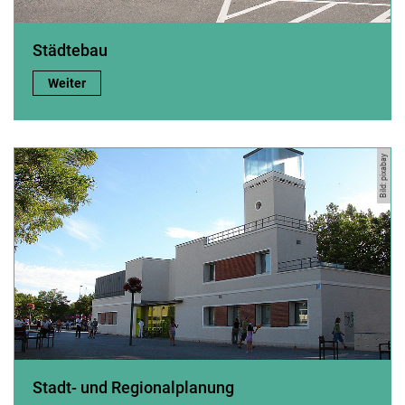
Städtebau
Städtebau :
Weiter
Bild: pixabay
Stadt- und Regionalplanung