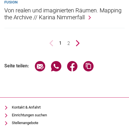
FUSION
Von realen und imaginierten Räumen. Mapping
the Archive // Karina Nimmerfall
vorherige Seite
Seite
2
nächste Seite
1
()
Seite über E-Mail teilen
Seite über WhatsApp teilen (exter
Seite über Facebook teile
Adresse der Seite
Seite teilen:
Kontakt & Anfahrt
Einrichtungen suchen
Stellenangebote