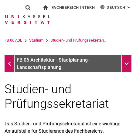
FACHBEREICH INTERN
DEUTSCH
: AL
Springe direkt zu: Inhalt
Springe direkt zu: Suche
Springe direkt zu: Hauptnav
zur Startseite
Suchformular
Suchbegriff
Für Beschäftigte
English
Suchmaschine
FB 06 ASL
Studium
Studien- und Prüfungssekretari...
Suchen (öffnet externen Link in einem 
Studium
Unter
FB 06 Architektur - Stadtplanung -
Landschaftsplanung
Studien- und
Prüfungssekretariat
Studien- und Prüfungssekretariat
Das Studien- und Prüfungssekretariat ist eine wichtige
FAQ - Häufige Fragen zum Studium
Anlaufstelle für Studierende des Fachbereichs.
Studienberatung