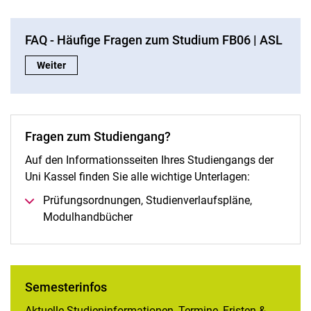
Praktikum I BPS
Internationales Studium
FAQ - Häufige Fragen zum Studium FB06 | ASL
Qualitätssicherung - Evaluation
FAQ - Häufige Fragen zum Studium FB06 | ASL:
Weiter
Wettbewerbe und Preise
Einrichtungen
Fachschaft
Alumni
Fragen zum Studiengang?
Auf den Informationsseiten Ihres Studiengangs der
Uni Kassel finden Sie alle wichtige Unterlagen:
Prüfungsordnungen, Studienverlaufspläne,
Modulhandbücher
Semesterinfos
Aktuelle Studieninformationen, Termine, Fristen &