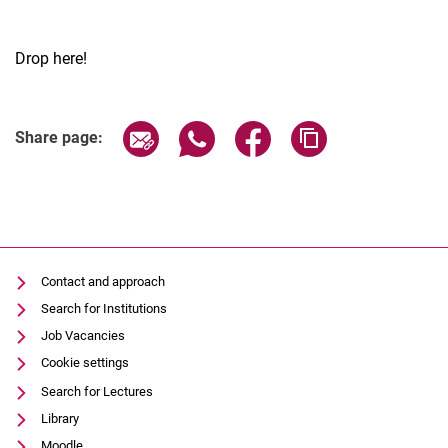
Drop here!
Share page via email
Share page via WhatsApp (extern
Share page via Facebook 
Copy page addres
Share page:
Contact and approach
Search for Institutions
Job Vacancies
Cookie settings
Search for Lectures
Library
Moodle