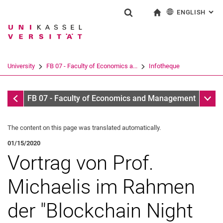
ENGLISH
: AL
Jump directly to: content
Jump directly to: search
Jump directly to: main navi
To start page
Show search form
Search term
Deutsch
Search engine
University
FB 07 - Faculty of Economics a...
Infotheque
Search (opens an external link in a ne
Infothek
Sub n
FB 07 - Faculty of Economics and Management
The content on this page was translated automatically.
01/15/2020
Vortrag von Prof.
Michaelis im Rahmen
der "Blockchain Night