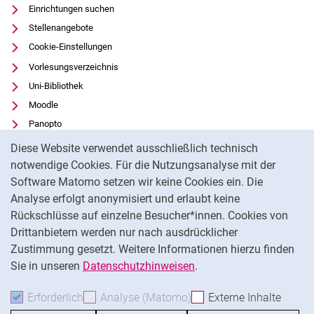
Einrichtungen suchen
Stellenangebote
Cookie-Einstellungen
Vorlesungsverzeichnis
Uni-Bibliothek
Moodle
Panopto
Cookie-Hinweis
Datenschutz
Diese Website verwendet ausschließlich technisch
Barrierefreiheit
notwendige Cookies. Für die Nutzungsanalyse mit der
Software Matomo setzen wir keine Cookies ein. Die
Transparenter KI-Einsatz
Analyse erfolgt anonymisiert und erlaubt keine
Impressum
Rückschlüsse auf einzelne Besucher*innen. Cookies von
Externer Link: Universität Kassel auf
Facebook
(öffnet neues Fenster)
Drittanbietern werden nur nach ausdrücklicher
Zustimmung gesetzt. Weitere Informationen hierzu finden
Externer Link: Universität Kassel auf
Instagram
(öffnet neues Fenster)
Sie in unseren
Datenschutzhinweisen
.
Na
Erforderlich
Erforderliche Cookies akzeptieren
Analyse (Matomo)
Analyse-Cookies akzepti
Externe Inhalte
: Exte