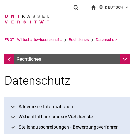
DEUTSCH
: AL
Springe direkt zu: Inhalt
Springe direkt zu: Suche
Springe direkt zu: Hauptnav
zur Startseite
Suchformular
Suchbegriff
English
Suchmaschine
FB 07 - Wirtschaftswissenschaf...
Rechtliches
Datenschutz
Suchen (öffnet externen Link in einem 
FB 07 - Wirtschaftswissenschaften
Unter
Rechtliches
Datenschutz
Allgemeine Informationen
Webauftritt und andere Webdienste
Stellenausschreibungen - Bewerbungsverfahren