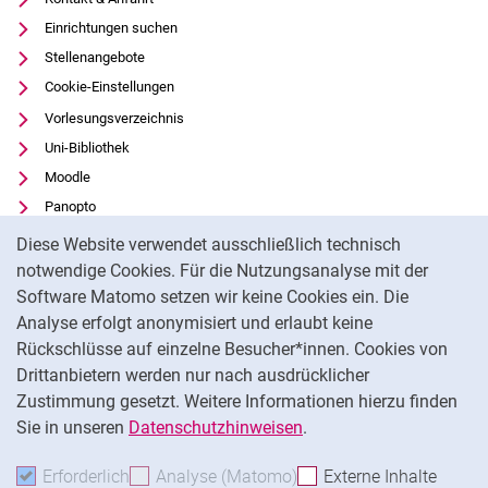
Einrichtungen suchen
Stellenangebote
Cookie-Einstellungen
Vorlesungsverzeichnis
Uni-Bibliothek
Moodle
Panopto
Cookie-Hinweis
Datenschutz
Diese Website verwendet ausschließlich technisch
Barrierefreiheit
notwendige Cookies. Für die Nutzungsanalyse mit der
Software Matomo setzen wir keine Cookies ein. Die
Transparenter KI-Einsatz
Analyse erfolgt anonymisiert und erlaubt keine
Impressum
Rückschlüsse auf einzelne Besucher*innen. Cookies von
Externer Link: Universität Kassel auf
Facebook
(öffnet neues Fenster)
Drittanbietern werden nur nach ausdrücklicher
Zustimmung gesetzt. Weitere Informationen hierzu finden
Externer Link: Universität Kassel auf
Instagram
(öffnet neues Fenster)
Sie in unseren
Datenschutzhinweisen
.
Na
Erforderlich
Erforderliche Cookies akzeptieren
Analyse (Matomo)
Analyse-Cookies akzepti
Externe Inhalte
: Exte