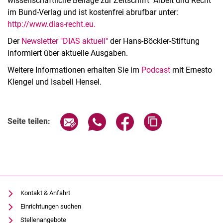
wissenschaftliche Beilage zur Zeitschrift "Arbeit und Recht"
im Bund-Verlag und ist kostenfrei abrufbar unter:
http://www.dias-recht.eu.
Der
Newsletter "DIAS aktuell"
der Hans-Böckler-Stiftung
informiert über aktuelle Ausgaben.
Weitere Informationen erhalten Sie im
Podcast
mit Ernesto
Klengel und Isabell Hensel.
Seite über E-Mail teilen
Seite über WhatsApp teilen (exter
Seite über Facebook teile
Adresse der Seite
Seite teilen:
Kontakt & Anfahrt
Einrichtungen suchen
Stellenangebote