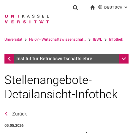
DEUTSCH
: AL
Springe direkt zu: Inhalt
Springe direkt zu: Suche
Springe direkt zu: Hauptnav
zur Startseite
Suchformular
Suchbegriff
English
Suchmaschine
Universität
FB 07 - Wirtschaftswissenschaf...
IBWL
Infothek
Suchen (öffnet externen Link in einem 
Infothek
Unter
Institut für Betriebswirtschaftslehre
Stellenangebote-
Detailansicht-Infothek
Zurück
05.05.2026