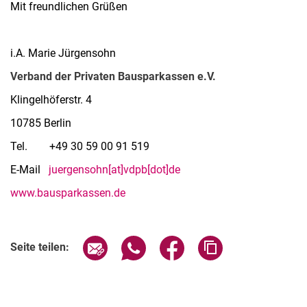
Mit freundlichen Grüßen
i.A. Marie Jürgensohn
Verband der Privaten Bausparkassen e.V.
Klingelhöferstr. 4
10785 Berlin
Tel. +49 30 59 00 91 519
E-Mail
juergensohn[at]vdpb[dot]de
www.bausparkassen.de
Seite über E-Mail teilen
Seite über WhatsApp teilen (exter
Seite über Facebook teile
Adresse der Seite
Seite teilen: