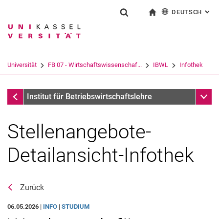
DEUTSCH
: AL
Springe direkt zu: Inhalt
Springe direkt zu: Suche
Springe direkt zu: Hauptnav
zur Startseite
Suchformular
Suchbegriff
English
Suchmaschine
Universität
FB 07 - Wirtschaftswissenschaf...
IBWL
Infothek
Suchen (öffnet externen Link in einem 
Infothek
Unter
Institut für Betriebswirtschaftslehre
Stellenangebote-
Detailansicht-Infothek
Zurück
06.05.2026 |
INFO
|
STUDIUM