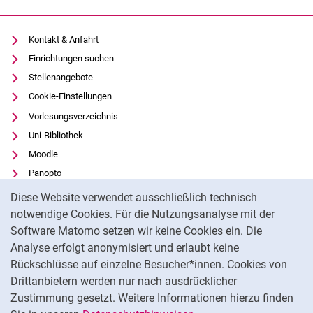
Kontakt & Anfahrt
Einrichtungen suchen
Stellenangebote
Cookie-Einstellungen
Vorlesungsverzeichnis
Uni-Bibliothek
Moodle
Panopto
Cookie-Hinweis
Datenschutz
Diese Website verwendet ausschließlich technisch
Barrierefreiheit
notwendige Cookies. Für die Nutzungsanalyse mit der
Software Matomo setzen wir keine Cookies ein. Die
Transparenter KI-Einsatz
Analyse erfolgt anonymisiert und erlaubt keine
Impressum
Rückschlüsse auf einzelne Besucher*innen. Cookies von
Externer Link: Universität Kassel auf
Facebook
(öffnet neues Fenster)
Drittanbietern werden nur nach ausdrücklicher
Zustimmung gesetzt. Weitere Informationen hierzu finden
Externer Link: Universität Kassel auf
Instagram
(öffnet neues Fenster)