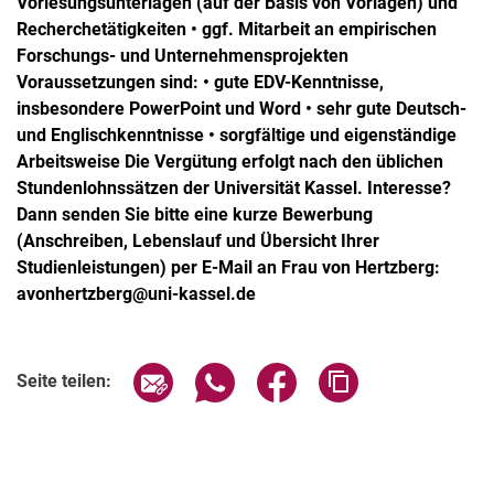
Vorlesungsunterlagen (auf der Basis von Vorlagen) und
Recherchetätigkeiten • ggf. Mitarbeit an empirischen
Forschungs- und Unternehmensprojekten
Voraussetzungen sind: • gute EDV-Kenntnisse,
insbesondere PowerPoint und Word • sehr gute Deutsch-
und Englischkenntnisse • sorgfältige und eigenständige
Arbeitsweise Die Vergütung erfolgt nach den üblichen
Stundenlohnssätzen der Universität Kassel. Interesse?
Dann senden Sie bitte eine kurze Bewerbung
(Anschreiben, Lebenslauf und Übersicht Ihrer
Studienleistungen) per E-Mail an Frau von Hertzberg:
avonhertzberg@uni-kassel.de
Seite über E-Mail teilen
Seite über WhatsApp teilen (exter
Seite über Facebook teile
Adresse der Seite
Seite teilen: