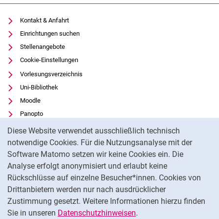
Kontakt & Anfahrt
Einrichtungen suchen
Stellenangebote
Cookie-Einstellungen
Vorlesungsverzeichnis
Uni-Bibliothek
Moodle
Panopto
Cookie-Hinweis
Datenschutz
Diese Website verwendet ausschließlich technisch
Barrierefreiheit
notwendige Cookies. Für die Nutzungsanalyse mit der
Software Matomo setzen wir keine Cookies ein. Die
Transparenter KI-Einsatz
Analyse erfolgt anonymisiert und erlaubt keine
Impressum
Rückschlüsse auf einzelne Besucher*innen. Cookies von
Externer Link: Universität Kassel auf
Facebook
(öffnet neues Fenster)
Drittanbietern werden nur nach ausdrücklicher
Zustimmung gesetzt. Weitere Informationen hierzu finden
Externer Link: Universität Kassel auf
Instagram
(öffnet neues Fenster)
Sie in unseren
Datenschutzhinweisen
.