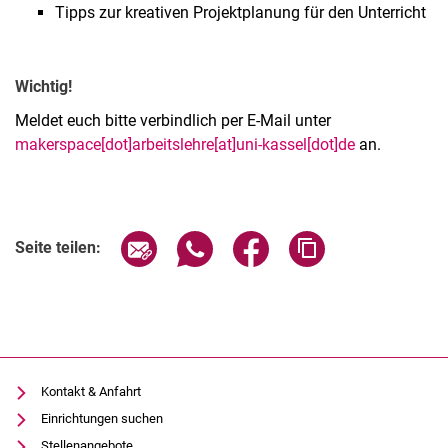
Tipps zur kreativen Projektplanung für den Unterricht
Wichtig!
Meldet euch bitte verbindlich per E-Mail unter
makerspace[dot]arbeitslehre[at]uni-kassel[dot]de
an.
Verwandte Links
Seite über E-Mail teilen
Seite über WhatsApp teilen (exter
Seite über Facebook teile
Adresse der Seite
Seite teilen:
Kontakt & Anfahrt
Einrichtungen suchen
Stellenangebote