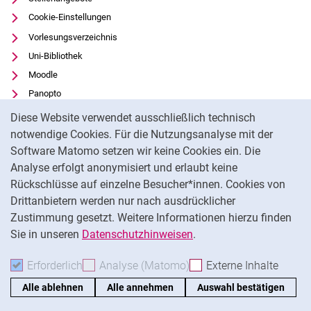
Cookie-Einstellungen
Vorlesungsverzeichnis
Uni-Bibliothek
Moodle
Panopto
Cookie-Hinweis
Datenschutz
Diese Website verwendet ausschließlich technisch
Barrierefreiheit
notwendige Cookies. Für die Nutzungsanalyse mit der
Software Matomo setzen wir keine Cookies ein. Die
Transparenter KI-Einsatz
Analyse erfolgt anonymisiert und erlaubt keine
Impressum
Rückschlüsse auf einzelne Besucher*innen. Cookies von
Externer Link: Universität Kassel auf
Facebook
(öffnet neues Fenster)
Drittanbietern werden nur nach ausdrücklicher
Zustimmung gesetzt. Weitere Informationen hierzu finden
Externer Link: Universität Kassel auf
Instagram
(öffnet neues Fenster)
Sie in unseren
Datenschutzhinweisen
.
Na
Erforderlich
Erforderliche Cookies akzeptieren
Analyse (Matomo)
Analyse-Cookies akzepti
Externe Inhalte
: Exte
Alle ablehnen
Alle annehmen
Auswahl bestätigen