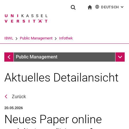
DEUTSCH
: AL
Springe direkt zu: Inhalt
Springe direkt zu: Suche
Springe direkt zu: Hauptnav
zur Startseite
Suchformular
Suchbegriff
English
Suchmaschine
IBWL
Public Management
Infothek
Suchen (öffnet externen Link in einem 
Infothek
Unter
Public Management
Aktuelles Detailansicht
Zurück
20.05.2026
Neues Paper online
Aktuelles
Stellenangebote