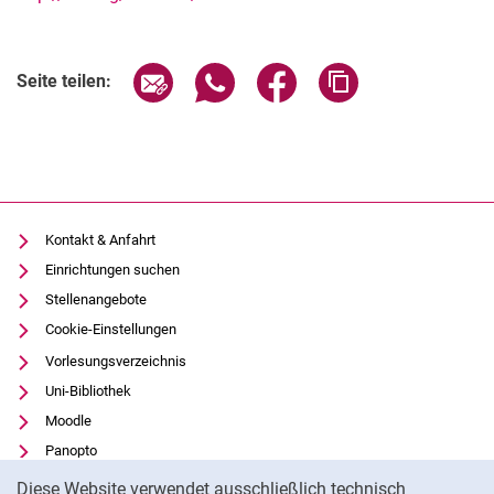
Seite über E-Mail teilen
Seite über WhatsApp teilen (exter
Seite über Facebook teile
Adresse der Seite
Seite teilen:
Kontakt & Anfahrt
Einrichtungen suchen
Stellenangebote
Cookie-Einstellungen
Vorlesungsverzeichnis
Uni-Bibliothek
Moodle
Panopto
Cookie-Hinweis
Datenschutz
Diese Website verwendet ausschließlich technisch