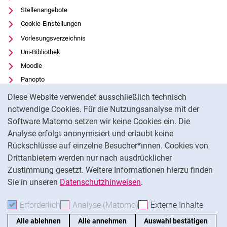
Stellenangebote
Cookie-Einstellungen
Vorlesungsverzeichnis
Uni-Bibliothek
Moodle
Panopto
Cookie-Hinweis
Datenschutz
Diese Website verwendet ausschließlich technisch
Barrierefreiheit
notwendige Cookies. Für die Nutzungsanalyse mit der
Software Matomo setzen wir keine Cookies ein. Die
Transparenter KI-Einsatz
Analyse erfolgt anonymisiert und erlaubt keine
Impressum
Rückschlüsse auf einzelne Besucher*innen. Cookies von
Externer Link: Universität Kassel auf
Facebook
(öffnet neues Fenster)
Drittanbietern werden nur nach ausdrücklicher
Zustimmung gesetzt. Weitere Informationen hierzu finden
Externer Link: Universität Kassel auf
Instagram
(öffnet neues Fenster)
Sie in unseren
Datenschutzhinweisen
.
Na
Erforderlich
Erforderliche Cookies akzeptieren
Analyse (Matomo)
Analyse-Cookies akzepti
Externe Inhalte
: Exte
Alle ablehnen
Alle annehmen
Auswahl bestätigen