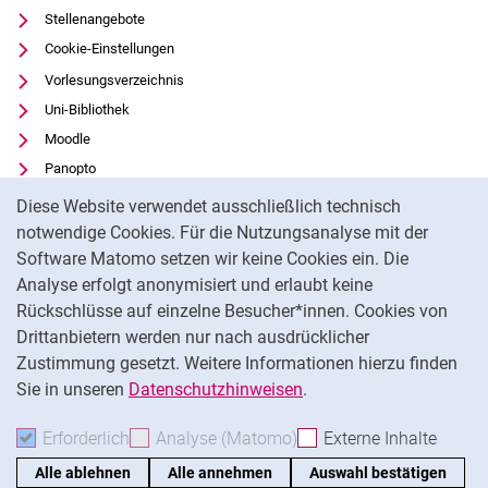
Stellenangebote
Cookie-Einstellungen
Vorlesungsverzeichnis
Uni-Bibliothek
Moodle
Panopto
Cookie-Hinweis
Datenschutz
Diese Website verwendet ausschließlich technisch
Barrierefreiheit
notwendige Cookies. Für die Nutzungsanalyse mit der
Software Matomo setzen wir keine Cookies ein. Die
Transparenter KI-Einsatz
Analyse erfolgt anonymisiert und erlaubt keine
Impressum
Rückschlüsse auf einzelne Besucher*innen. Cookies von
Externer Link: Universität Kassel auf
Facebook
(öffnet neues Fenster)
Drittanbietern werden nur nach ausdrücklicher
Zustimmung gesetzt. Weitere Informationen hierzu finden
Externer Link: Universität Kassel auf
Instagram
(öffnet neues Fenster)
Sie in unseren
Datenschutzhinweisen
.
Na
Erforderlich
Erforderliche Cookies akzeptieren
Analyse (Matomo)
Analyse-Cookies akzepti
Externe Inhalte
: Exte
Alle ablehnen
Alle annehmen
Auswahl bestätigen