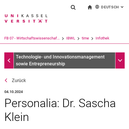
DEUTSCH
: AL
Springe direkt zu: Inhalt
Springe direkt zu: Suche
Springe direkt zu: Hauptnav
zur Startseite
Suchformular
Suchbegriff
English
Suchmaschine
FB 07 - Wirtschaftswissenschaf...
IBWL
time
Infothek
Suchen (öffnet externen Link in einem 
Infothek
Unter
Technologie- und Innovationsmanagement
sowie Entrepreneurship
Zurück
04.10.2024
Personalia: Dr. Sascha
Klein
Aktuelles