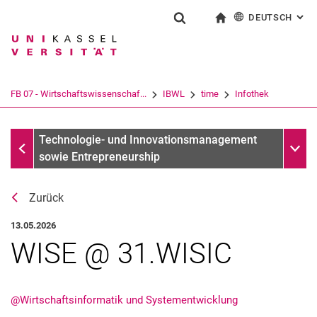
DEUTSCH
: AL
Springe direkt zu: Inhalt
Springe direkt zu: Suche
Springe direkt zu: Hauptnav
zur Startseite
Suchformular
Suchbegriff
English
Suchmaschine
FB 07 - Wirtschaftswissenschaf...
IBWL
time
Infothek
Suchen (öffnet externen Link in einem 
Infothek
Unter
Technologie- und Innovationsmanagement
sowie Entrepreneurship
Zurück
13.05.2026
WISE @ 31.WISIC
@Wirtschaftsinformatik und Systementwicklung
Aktuelles