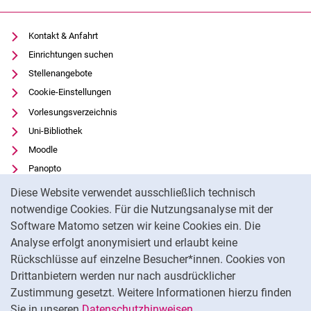
Kontakt & Anfahrt
Einrichtungen suchen
Stellenangebote
Cookie-Einstellungen
Vorlesungsverzeichnis
Uni-Bibliothek
Moodle
Panopto
Cookie-Hinweis
Datenschutz
Diese Website verwendet ausschließlich technisch
Barrierefreiheit
notwendige Cookies. Für die Nutzungsanalyse mit der
Software Matomo setzen wir keine Cookies ein. Die
Transparenter KI-Einsatz
Analyse erfolgt anonymisiert und erlaubt keine
Impressum
Rückschlüsse auf einzelne Besucher*innen. Cookies von
Externer Link: Universität Kassel auf
Facebook
(öffnet neues Fenster)
Drittanbietern werden nur nach ausdrücklicher
Zustimmung gesetzt. Weitere Informationen hierzu finden
Externer Link: Universität Kassel auf
Instagram
(öffnet neues Fenster)
Sie in unseren
Datenschutzhinweisen
.