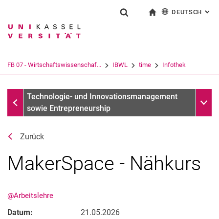
DEUTSCH
: AL
Springe direkt zu: Inhalt
Springe direkt zu: Suche
Springe direkt zu: Hauptnav
zur Startseite
Suchformular
Suchbegriff
English
Suchmaschine
FB 07 - Wirtschaftswissenschaf...
IBWL
time
Infothek
Suchen (öffnet externen Link in einem 
Infothek
Unter
Technologie- und Innovationsmanagement
sowie Entrepreneurship
Zurück
MakerSpace - Nähkurs
@Arbeitslehre
Datum:
21.05.2026
Aktuelles