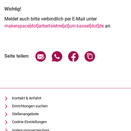
Wichtig!
Meldet euch bitte verbindlich per E-Mail unter
makerspace[dot]arbeitslehre[at]uni-kassel[dot]de
an.
Verwandte Links
Seite über E-Mail teilen
Seite über WhatsApp teilen (exter
Seite über Facebook teile
Adresse der Seite
Seite teilen:
Kontakt & Anfahrt
Einrichtungen suchen
Stellenangebote
Cookie-Einstellungen
Vorlesungsverzeichnis