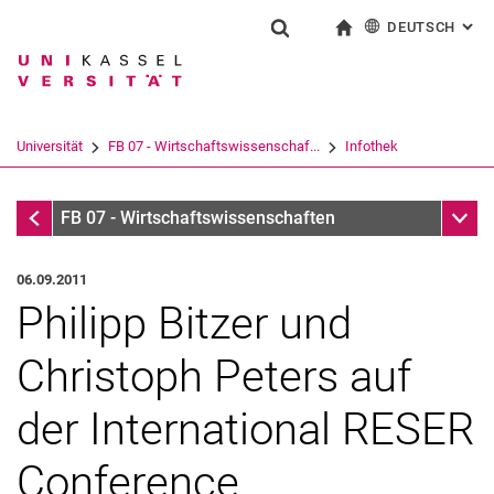
DEUTSCH
: AL
Springe direkt zu: Inhalt
Springe direkt zu: Suche
Springe direkt zu: Hauptnav
zur Startseite
Suchformular
Suchbegriff
English
Suchmaschine
Universität
FB 07 - Wirtschaftswissenschaf...
Infothek
Suchen (öffnet externen Link in einem 
Infothek
Unter
FB 07 - Wirtschaftswissenschaften
06.09.2011
Philipp Bitzer und
Christoph Peters auf
der International RESER
Conference