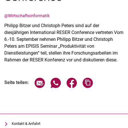
@Wirtschaftsinformatik
Philipp Bitzer und Christoph Peters sind auf der
diesjährigen International RESER Conference vertreten Vom
Aktuelles
6.-10. September nehmen Philipp Bitzer und Christoph
Stellenangebote
Peters am EPISIS Seminar „Produktivität von
Termine
Dienstleistungen“ teil, stellen ihre Forschungsarbeiten im
Rahmen der RESER Konferenz vor und diskutieren diese.
Seite über E-Mail teilen
Seite über WhatsApp teilen (exter
Seite über Facebook teile
Adresse der Seite
Seite teilen:
Kontakt & Anfahrt