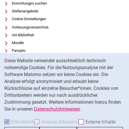
Einrichtungen suchen
Stellenangebote
Cookie-Einstellungen
Vorlesungsverzeichnis
Uni-Bibliothek
Moodle
Panopto
Cookie-Hinweis
Datenschutz
Diese Website verwendet ausschließlich technisch
Barrierefreiheit
notwendige Cookies. Für die Nutzungsanalyse mit der
Software Matomo setzen wir keine Cookies ein. Die
Transparenter KI-Einsatz
Analyse erfolgt anonymisiert und erlaubt keine
Impressum
Rückschlüsse auf einzelne Besucher*innen. Cookies von
Externer Link: Universität Kassel auf
Facebook
(öffnet neues Fenster)
Drittanbietern werden nur nach ausdrücklicher
Zustimmung gesetzt. Weitere Informationen hierzu finden
Externer Link: Universität Kassel auf
Instagram
(öffnet neues Fenster)
Sie in unseren
Datenschutzhinweisen
.
Na
Erforderlich
Erforderliche Cookies akzeptieren
Analyse (Matomo)
Analyse-Cookies akzepti
Externe Inhalte
: Exte