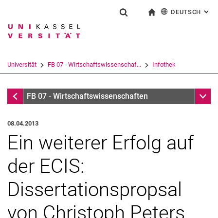
DEUTSCH
: AL
Springe direkt zu: Inhalt
Springe direkt zu: Suche
Springe direkt zu: Hauptnav
zur Startseite
Suchformular
Suchbegriff
English
Suchmaschine
Universität
FB 07 - Wirtschaftswissenschaf...
Infothek
Suchen (öffnet externen Link in einem 
Infothek
Unter
FB 07 - Wirtschaftswissenschaften
08.04.2013
Ein weiterer Erfolg auf
der ECIS:
Dissertationspropsal
von Christoph Peters