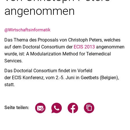
angenommen
@Wirtschaftsinformatik
Aktuelles
Das Thema des Proposals von Christoph Peters, welches
Stellenangebote
auf dem Doctoral Consortium der
ECIS 2013
angenommen
Termine
wurde, ist: A Modularization Method for Telemedical
Services.
Das Doctorial Consortium findet im Vorfeld
der ECIS Konferenz, vom 2.-5. Juni in Geetbets (Belgien),
statt.
Seite über E-Mail teilen
Seite über WhatsApp teilen (exter
Seite über Facebook teile
Adresse der Seite
Seite teilen: