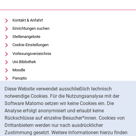
Kontakt & Anfahrt
Einrichtungen suchen
Stellenangebote
Cookie-Einstellungen
Vorlesungsverzeichnis
Uni-Bibliothek
Moodle
Panopto
Cookie-Hinweis
Datenschutz
Diese Website verwendet ausschließlich technisch
Barrierefreiheit
notwendige Cookies. Für die Nutzungsanalyse mit der
Software Matomo setzen wir keine Cookies ein. Die
Transparenter KI-Einsatz
Analyse erfolgt anonymisiert und erlaubt keine
Impressum
Rückschlüsse auf einzelne Besucher*innen. Cookies von
Externer Link: Universität Kassel auf
Facebook
(öffnet neues Fenster)
Drittanbietern werden nur nach ausdrücklicher
Zustimmung gesetzt. Weitere Informationen hierzu finden
Externer Link: Universität Kassel auf
Instagram
(öffnet neues Fenster)