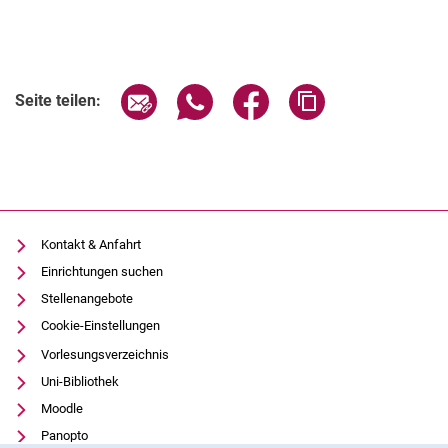
Seite über E-Mail teilen
Seite über WhatsApp teilen (exter
Seite über Facebook teile
Adresse der Seite
Seite teilen:
Kontakt & Anfahrt
Einrichtungen suchen
Stellenangebote
Cookie-Einstellungen
Vorlesungsverzeichnis
Uni-Bibliothek
Moodle
Panopto