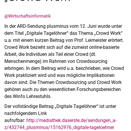
@Wirtschaftsinformatik
In der ARD-Sendung plusminus vom 12. Juni wurde unter
dem Titel „Digitale Tagelöhner“ das Thema „Crowd Work“
Aktuelles
u.a. mit einem kurzen Beitrag von Prof. Leimeister erörtert.
Stellenangebote
Crowd Work bezieht sich auf die zumeist online-basierte
Termine
Arbeit, die Individuen als Teil einer Crowd (dt.
Menschenmenge) im Rahmen von Crowdsourcing
erbringen. In dem Beitrag wird u.a. beschrieben, wie Crowd
Work praktiziert wird und was mögliche Implikationen
davon sind. Die Themen Crowdsourcing und Crowd Work
gehören auch zu den wesentlichen Forschungsbereichen
des Winfo Lehrestuhls.
Der vollständige Beitrag „Digitale Tagelöhner“ ist unter
nachfolgendem Link
aufrufbar:
http://mediathek.daserste.de/sendungen_a-
z/432744_plusminus/15162976_digitale-tageloehner