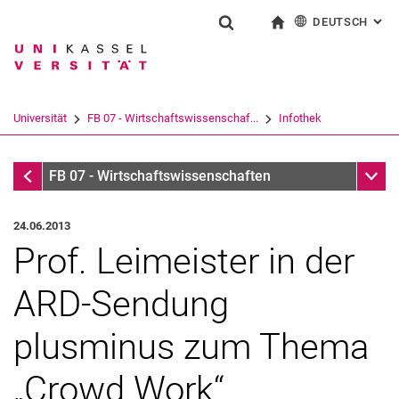
DEUTSCH
: AL
Springe direkt zu: Inhalt
Springe direkt zu: Suche
Springe direkt zu: Hauptnav
zur Startseite
Suchformular
Suchbegriff
English
Suchmaschine
Universität
FB 07 - Wirtschaftswissenschaf...
Infothek
Suchen (öffnet externen Link in einem 
Infothek
Unter
FB 07 - Wirtschaftswissenschaften
24.06.2013
Prof. Leimeister in der
ARD-Sendung
plusminus zum Thema
„Crowd Work“