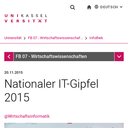
DEUTSCH
: AL
Springe direkt zu: Inhalt
Springe direkt zu: Suche
Springe direkt zu: Hauptnav
zur Startseite
Suchformular
Suchbegriff
English
Suchmaschine
Universität
FB 07 - Wirtschaftswissenschaf...
Infothek
Suchen (öffnet externen Link in einem 
Infothek
Unter
FB 07 - Wirtschaftswissenschaften
20.11.2015
Nationaler IT-Gipfel
2015
@Wirtschaftsinformatik