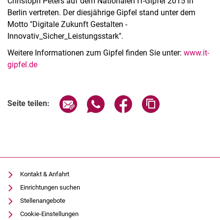
Christoph Peters auf dem Nationalen IT-Gipfel 2015 in
Berlin vertreten. Der diesjährige Gipfel stand unter dem
Motto "Digitale Zukunft Gestalten -
Innovativ_Sicher_Leistungsstark".
Weitere Informationen zum Gipfel finden Sie unter:
www.it-
gipfel.de
Seite über E-Mail teilen
Seite über WhatsApp teilen (exter
Seite über Facebook teile
Adresse der Seite
Seite teilen:
Kontakt & Anfahrt
Einrichtungen suchen
Stellenangebote
Cookie-Einstellungen