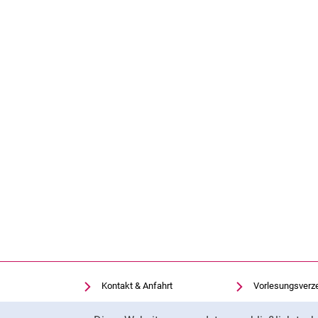
Kontakt & Anfahrt
Vorlesungsverz
Einrichtungen suchen
Uni-Bibliothek
Cookie-Hinweis