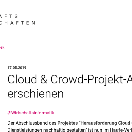
Springe direkt zu: Inhalt
Springe direkt zu: Suche
Springe direkt zu: Hauptnav
Suchmas
hek
17.05.2019
Cloud & Crowd-Projekt-
erschienen
@Wirtschaftsinformatik
Der Abschlussband des
Projektes "Herausforderung Cloud
Dienstleistungen nachhaltig gestalten" ist nun im
Haufe
-Ver