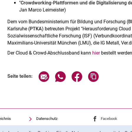
"
Crowdworking-Plattformen und die Digitalisierung de
Jan Marco Leimeister)
Dem vom Bundesministerium für Bildung und Forschung (
B
Karlsruhe (
PTKA
) betreuten Projekt "Herausforderung Cloud
Sozialwissenschaftliche Forschung (ISF) (Verbundkoordinator
Maximilians-Universität München (LMU), die IG Metall, Ver.
Der Cloud & Crowd-Abschlussband kann
hier
bestellt werden
Seite über E-Mail teilen
Seite über WhatsApp teilen (exte
Seite über Facebook teil
Adresse der Sei
Seite teilen:
eichnis
Datenschutz
Externer Link: Univ
Facebook
(öffnet 
Barrierefreiheit
Externer Link: Univ
Instagram
(öffnet 