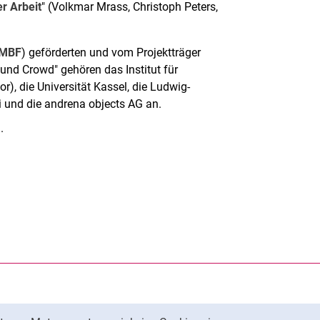
r Arbeit
" (Volkmar Mrass, Christoph Peters,
MBF
) geförderten und vom Projektträger
 und Crowd" gehören das Institut für
), die Universität Kassel, die Ludwig-
di und die andrena objects AG an.
.
rner Link, öffnet neues Fenster)
en (externer Link, öffnet neues Fenster)
te kopieren
ersität Kassel auf
neues Fenster)
ersität Kassel auf
neues Fenster)