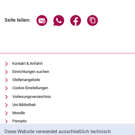
Seite über E-Mail teilen
Seite über WhatsApp teilen (exter
Seite über Facebook teile
Adresse der Seite
Seite teilen:
Kontakt & Anfahrt
Einrichtungen suchen
Stellenangebote
Cookie-Einstellungen
Vorlesungsverzeichnis
Uni-Bibliothek
Moodle
Panopto
Cookie-Hinweis
Datenschutz
Diese Website verwendet ausschließlich technisch