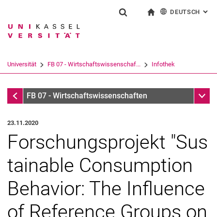
DEUTSCH
: AL
Springe direkt zu: Inhalt
Springe direkt zu: Suche
Springe direkt zu: Hauptnav
zur Startseite
Suchformular
Suchbegriff
English
Suchmaschine
Universität
FB 07 - Wirtschaftswissenschaf...
Infothek
Suchen (öffnet externen Link in einem 
Infothek
Unter
FB 07 - Wirtschaftswissenschaften
23.11.2020
Forschungsprojekt "Sus
tainable Consumption
Behavior: The Influence
of Reference Groups on