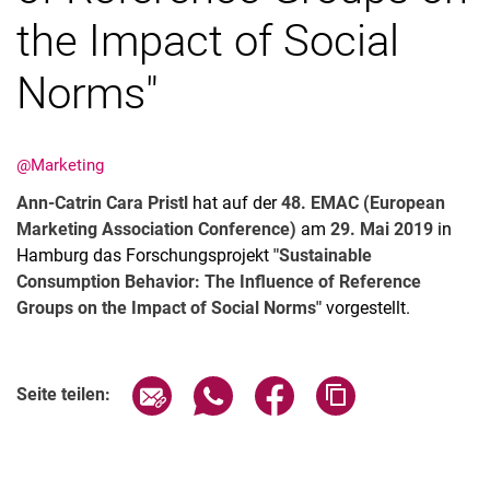
the Impact of Social
Norms"
Aktuelles
@Marketing
Stellenangebote
Termine
Ann-Catrin Cara Pristl
hat auf der
4
8. EMAC (European
Marketing Association Conference)
am
29. Mai 2019
in
Hamburg das Forschungsprojekt
"Sustainable
Consumption Behavior: The Influence of Reference
Groups on the Impact of Social Norms"
vorgestellt.
Seite über E-Mail teilen
Seite über WhatsApp teilen (exter
Seite über Facebook teile
Adresse der Seite
Seite teilen: