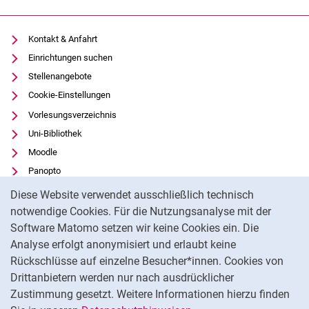
Kontakt & Anfahrt
Einrichtungen suchen
Stellenangebote
Cookie-Einstellungen
Vorlesungsverzeichnis
Uni-Bibliothek
Moodle
Panopto
Cookie-Hinweis
Datenschutz
Diese Website verwendet ausschließlich technisch
Barrierefreiheit
notwendige Cookies. Für die Nutzungsanalyse mit der
Software Matomo setzen wir keine Cookies ein. Die
Transparenter KI-Einsatz
Analyse erfolgt anonymisiert und erlaubt keine
Impressum
Rückschlüsse auf einzelne Besucher*innen. Cookies von
Externer Link: Universität Kassel auf
Facebook
(öffnet neues Fenster)
Drittanbietern werden nur nach ausdrücklicher
Zustimmung gesetzt. Weitere Informationen hierzu finden
Externer Link: Universität Kassel auf
Instagram
(öffnet neues Fenster)