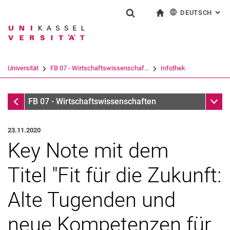
DEUTSCH
: AL
Springe direkt zu: Inhalt
Springe direkt zu: Suche
Springe direkt zu: Hauptnav
zur Startseite
Suchformular
Suchbegriff
English
Suchmaschine
Universität
FB 07 - Wirtschaftswissenschaf...
Infothek
Suchen (öffnet externen Link in einem 
Infothek
Unter
FB 07 - Wirtschaftswissenschaften
23.11.2020
Key Note mit dem
Titel "Fit für die Zukunft:
Alte Tugenden und
neue Kompetenzen für