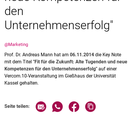
den
Unternehmenserfolg"
Aktuelles
@Marketing
Stellenangebote
Termine
Prof. Dr. Andreas Mann hat am
06.11.2014
die Key Note
mit dem Titel
"Fit für die Zukunft: Alte Tugenden und neue
Kompetenzen für den Unternehmenserfolg"
auf einer
Vercom.10-Veranstaltung im Gießhaus der Universität
Kassel gehalten.
Seite über E-Mail teilen
Seite über WhatsApp teilen (exter
Seite über Facebook teile
Adresse der Seite
Seite teilen: