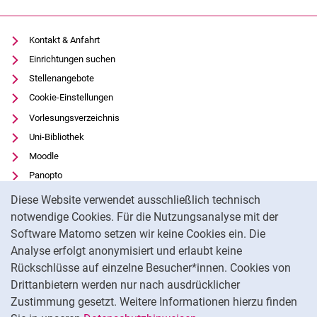
Kontakt & Anfahrt
Einrichtungen suchen
Stellenangebote
Cookie-Einstellungen
Vorlesungsverzeichnis
Uni-Bibliothek
Moodle
Panopto
Cookie-Hinweis
Datenschutz
Diese Website verwendet ausschließlich technisch
Barrierefreiheit
notwendige Cookies. Für die Nutzungsanalyse mit der
Software Matomo setzen wir keine Cookies ein. Die
Transparenter KI-Einsatz
Analyse erfolgt anonymisiert und erlaubt keine
Impressum
Rückschlüsse auf einzelne Besucher*innen. Cookies von
Externer Link: Universität Kassel auf
Facebook
(öffnet neues Fenster)
Drittanbietern werden nur nach ausdrücklicher
Zustimmung gesetzt. Weitere Informationen hierzu finden
Externer Link: Universität Kassel auf
Instagram
(öffnet neues Fenster)