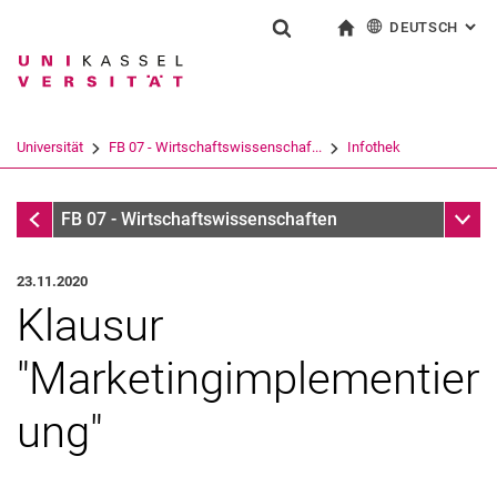
DEUTSCH
: AL
Springe direkt zu: Inhalt
Springe direkt zu: Suche
Springe direkt zu: Hauptnav
zur Startseite
Suchformular
Suchbegriff
English
Suchmaschine
Universität
FB 07 - Wirtschaftswissenschaf...
Infothek
Suchen (öffnet externen Link in einem 
Infothek
Unter
FB 07 - Wirtschaftswissenschaften
23.11.2020
Klausur
"Marketingimplementier
ung"