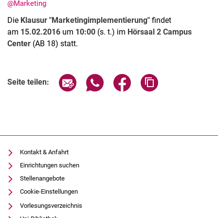
@Marketing
Die
Klausur "Marketingimplementierung"
findet
am
15.02.2016
um
10:00
(s. t.) im
Hörsaal 2 Campus
Center
(AB 18) statt.
Aktuelles
Stellenangebote
Seite über E-Mail teilen
Seite über WhatsApp teilen (exter
Seite über Facebook teile
Adresse der Seite
Seite teilen:
Termine
Kontakt & Anfahrt
Einrichtungen suchen
Stellenangebote
Cookie-Einstellungen
Vorlesungsverzeichnis