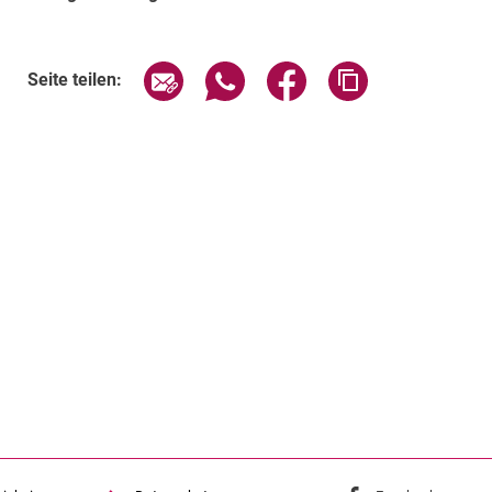
Seite über E-Mail teilen
Seite über WhatsApp teilen (exte
Seite über Facebook teil
Adresse der Sei
Seite teilen: