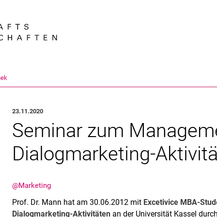
Springe direkt zu: Inhalt
Springe direkt zu: Suche
Springe direkt zu: Hauptnav
Suchmas
hek
23.11.2020
Seminar zum Manageme
Dialogmarketing-Aktivit
@Marketing
Prof. Dr. Mann hat am 30.06.2012 mit
Excetivice MBA-Stu
Dialogmarketing-Aktivitäten
an der Universität Kassel durc