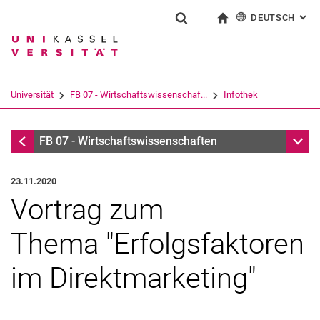
DEUTSCH
: AL
Springe direkt zu: Inhalt
Springe direkt zu: Suche
Springe direkt zu: Hauptnav
zur Startseite
Suchformular
Suchbegriff
English
Suchmaschine
Universität
FB 07 - Wirtschaftswissenschaf...
Infothek
Suchen (öffnet externen Link in einem 
Infothek
Unter
FB 07 - Wirtschaftswissenschaften
23.11.2020
Vortrag zum
Thema "Erfolgsfaktoren
im Direktmarketing"