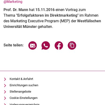
@Marketing
Prof. Dr. Mann
hat
15.11.2016
einen Vortrag zum
Thema
"Erfolgsfaktoren im Direktmarketing"
im Rahmen
des Marketing Executive Program (MEP) der
Westfälischen
Universität Münster
gehalten.
Aktuelles
Stellenangebote
Termine
Seite über E-Mail teilen
Seite über WhatsApp teilen (exter
Seite über Facebook teile
Adresse der Seite
Seite teilen:
Kontakt & Anfahrt
Einrichtungen suchen
Stellenangebote
Cookie-Einstellungen
Vorlesungsverzeichnis