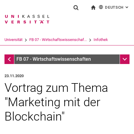
DEUTSCH
: AL
Springe direkt zu: Inhalt
Springe direkt zu: Suche
Springe direkt zu: Hauptnav
zur Startseite
Suchformular
Suchbegriff
English
Suchmaschine
Universität
FB 07 - Wirtschaftswissenschaf...
Infothek
Suchen (öffnet externen Link in einem 
Infothek
Unter
FB 07 - Wirtschaftswissenschaften
23.11.2020
Vortrag zum Thema
"Marketing mit der
Blockchain"