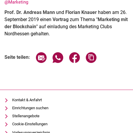
@Marketing
Prof. Dr. Andreas Mann
und
Florian Knauer
haben am 26.
September 2019 einen
Vortrag
zum Thema "
Marketing mit
der Blockchain
" auf einladung des Marketing Clubs
Nordhessen gehalten.
Aktuelles
Stellenangebote
Termine
Seite über E-Mail teilen
Seite über WhatsApp teilen (exter
Seite über Facebook teile
Adresse der Seite
Seite teilen:
Kontakt & Anfahrt
Einrichtungen suchen
Stellenangebote
Cookie-Einstellungen
Vorlesungsverzeichnis