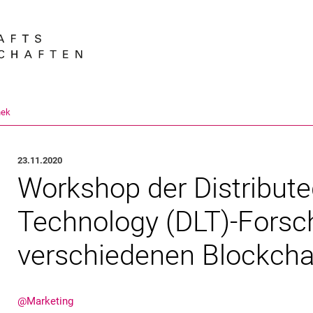
Springe direkt zu: Inhalt
Springe direkt zu: Suche
Springe direkt zu: Hauptnav
Suchmas
hek
23.11.2020
Workshop der Distribut
Technology (DLT)-Forsc
verschiedenen Blockcha
@Marketing