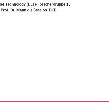
dger Technology (DLT)-Forschergruppe
zu
r
Prof. Dr. Mann
die Session
"DLT-
rner Link, öffnet neues Fenster)
en (externer Link, öffnet neues Fenster)
te kopieren