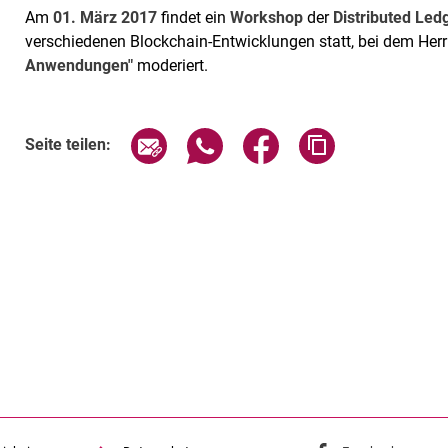
Am
01. März 2017
findet ein
Workshop
der
Distributed Le
verschiedenen Blockchain-Entwicklungen statt, bei dem Her
Anwendungen"
moderiert.
Seite über E-Mail teilen
Seite über WhatsApp teilen (exte
Seite über Facebook teil
Adresse der Sei
Seite teilen: