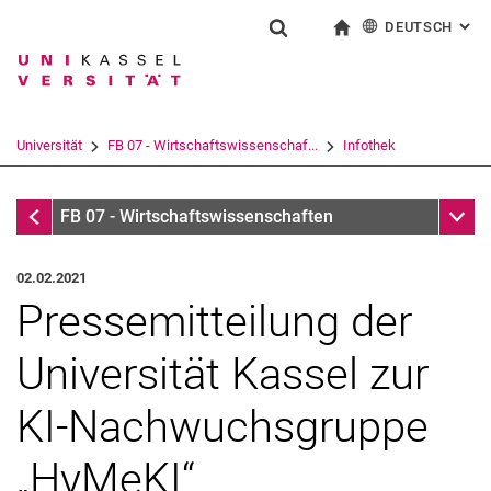
DEUTSCH
: AL
Springe direkt zu: Inhalt
Springe direkt zu: Suche
Springe direkt zu: Hauptnav
zur Startseite
Suchformular
Suchbegriff
English
Suchmaschine
Universität
FB 07 - Wirtschaftswissenschaf...
Infothek
Suchen (öffnet externen Link in einem 
Infothek
Unter
FB 07 - Wirtschaftswissenschaften
02.02.2021
Pressemitteilung der
Universität Kassel zur
KI-Nachwuchsgruppe
„HyMeKI“