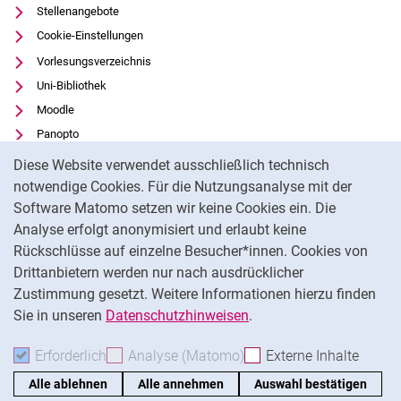
Stellenangebote
Cookie-Einstellungen
Vorlesungsverzeichnis
Uni-Bibliothek
Moodle
Panopto
Cookie-Hinweis
Datenschutz
Diese Website verwendet ausschließlich technisch
Barrierefreiheit
notwendige Cookies. Für die Nutzungsanalyse mit der
Software Matomo setzen wir keine Cookies ein. Die
Transparenter KI-Einsatz
Analyse erfolgt anonymisiert und erlaubt keine
Impressum
Rückschlüsse auf einzelne Besucher*innen. Cookies von
Externer Link: Universität Kassel auf
Facebook
(öffnet neues Fenster)
Drittanbietern werden nur nach ausdrücklicher
Zustimmung gesetzt. Weitere Informationen hierzu finden
Externer Link: Universität Kassel auf
Instagram
(öffnet neues Fenster)
Sie in unseren
Datenschutzhinweisen
.
Na
Erforderlich
Erforderliche Cookies akzeptieren
Analyse (Matomo)
Analyse-Cookies akzepti
Externe Inhalte
: Exte
Alle ablehnen
Alle annehmen
Auswahl bestätigen