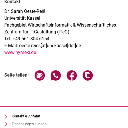
Kontakt
Dr. Sarah Oeste-Reiß
Universität Kassel
Fachgebiet Wirtschaftsinformatik & Wissenschaftliches
Zentrum für IT-Gestaltung (ITeG)
Tel: +49-561-804 6154
E-Mail: oeste-reiss[at]uni-kassel[dot]de
www.hymeki.de
Seite über E-Mail teilen
Seite über WhatsApp teilen (exter
Seite über Facebook teile
Adresse der Seite
Seite teilen:
Kontakt & Anfahrt
Einrichtungen suchen