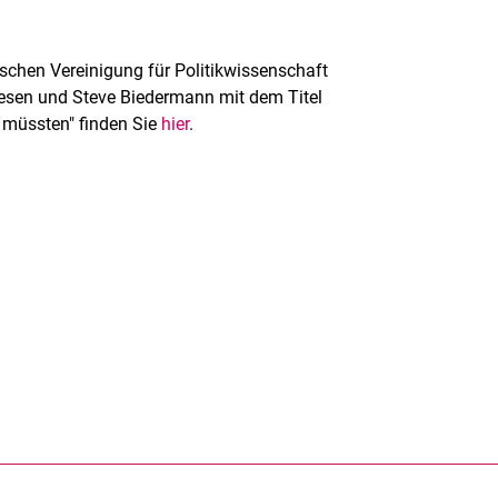
tschen Vereinigung für Politikwissenschaft
iesen und Steve Biedermann mit dem Titel
 müssten" finden Sie
hier
.
rner Link, öffnet neues Fenster)
en (externer Link, öffnet neues Fenster)
te kopieren