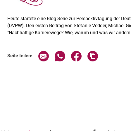
Heute startete eine Blog-Serie zur Perspektivtagung der Deu
(DVPW). Den ersten Beitrag von Stefanie Vedder, Michael G
"Nachhaltige Karrierewege? Wie, warum und was wir ändern
Seite über E-Mail teilen
Seite über WhatsApp teilen (exte
Seite über Facebook teil
Adresse der Sei
Seite teilen: