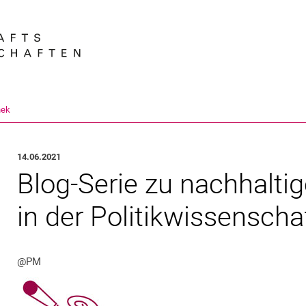
Springe direkt zu: Inhalt
Springe direkt zu: Suche
Springe direkt zu: Hauptnav
Suchmas
hek
14.06.2021
Blog-Serie zu nachhalti
in der Politikwissenscha
@PM