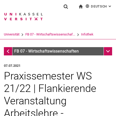
DEUTSCH
: AL
Springe direkt zu: Inhalt
Springe direkt zu: Suche
Springe direkt zu: Hauptnav
zur Startseite
Suchformular
Suchbegriff
English
Suchmaschine
Universität
FB 07 - Wirtschaftswissenschaf...
Infothek
Suchen (öffnet externen Link in einem 
Infothek
Unter
FB 07 - Wirtschaftswissenschaften
07.07.2021
Praxissemester WS
21/22 | Flankierende
Veranstaltung
Arbeitslehre -