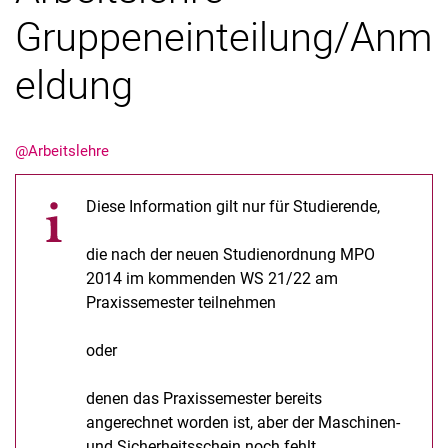
Gruppeneinteilung/Anm
eldung
Aktuelles
@Arbeitslehre
Stellenangebote
Termine
Diese Information gilt nur für Studierende,
die nach der neuen Studienordnung MPO
2014 im kommenden WS 21/22 am
Praxissemester teilnehmen
oder
denen das Praxissemester bereits
angerechnet worden ist, aber der Maschinen-
und Sicherheitsschein noch fehlt.