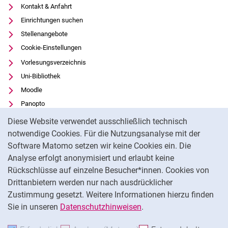
Kontakt & Anfahrt
Einrichtungen suchen
Stellenangebote
Cookie-Einstellungen
Vorlesungsverzeichnis
Uni-Bibliothek
Moodle
Panopto
Cookie-Hinweis
Datenschutz
Diese Website verwendet ausschließlich technisch
Barrierefreiheit
notwendige Cookies. Für die Nutzungsanalyse mit der
Software Matomo setzen wir keine Cookies ein. Die
Transparenter KI-Einsatz
Analyse erfolgt anonymisiert und erlaubt keine
Impressum
Rückschlüsse auf einzelne Besucher*innen. Cookies von
Externer Link: Universität Kassel auf
Facebook
(öffnet neues Fenster)
Drittanbietern werden nur nach ausdrücklicher
Zustimmung gesetzt. Weitere Informationen hierzu finden
Externer Link: Universität Kassel auf
Instagram
(öffnet neues Fenster)
Sie in unseren
Datenschutzhinweisen
.
Na