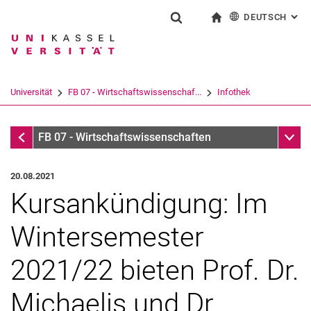
DEUTSCH
: AL
Springe direkt zu: Inhalt
Springe direkt zu: Suche
Springe direkt zu: Hauptnav
zur Startseite
Suchformular
Suchbegriff
English
Suchmaschine
Universität
FB 07 - Wirtschaftswissenschaf...
Infothek
Suchen (öffnet externen Link in einem 
Infothek
Unter
FB 07 - Wirtschaftswissenschaften
20.08.2021
Kursankündigung: Im
Wintersemester
2021/22 bieten Prof. Dr.
Michaelis und Dr.