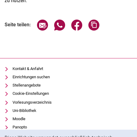
zu nutzen.
Seite über E-Mail teilen
Seite über WhatsApp teilen (exter
Seite über Facebook teile
Adresse der Seite
Seite teilen:
Kontakt & Anfahrt
Einrichtungen suchen
Stellenangebote
Cookie-Einstellungen
Vorlesungsverzeichnis
Uni-Bibliothek
Moodle
Panopto
Cookie-Hinweis
Datenschutz