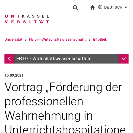
DEUTSCH
: AL
Springe direkt zu: Inhalt
Springe direkt zu: Suche
Springe direkt zu: Hauptnav
zur Startseite
Suchformular
Suchbegriff
English
Suchmaschine
Universität
FB 07 - Wirtschaftswissenschaf...
Infothek
Suchen (öffnet externen Link in einem 
Infothek
Unter
FB 07 - Wirtschaftswissenschaften
15.09.2021
Vortrag „Förderung der
professionellen
Wahrnehmung in
Unterrichtshospitatione