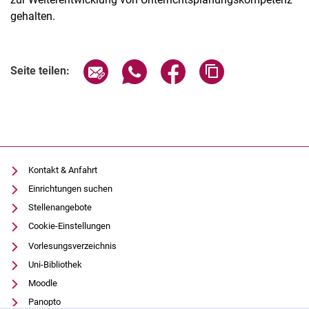
gehalten.
Seite über E-Mail teilen
Seite über WhatsApp teilen (exter
Seite über Facebook teile
Adresse der Seite
Seite teilen:
Kontakt & Anfahrt
Einrichtungen suchen
Stellenangebote
Cookie-Einstellungen
Vorlesungsverzeichnis
Uni-Bibliothek
Moodle
Panopto