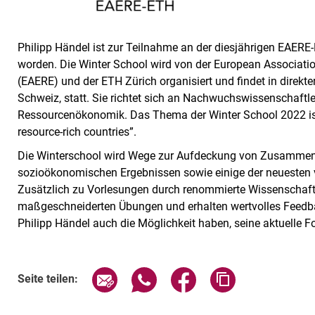
Philipp Händel ist zur Teilnahme an der diesjährigen EAER
worden. Die Winter School wird von der European Associat
(EAERE) und der ETH Zürich organisiert und findet in direk
Schweiz, statt. Sie richtet sich an Nachwuchswissenschaftl
Ressourcenökonomik. Das Thema der Winter School 2022 ist
resource-rich countries”.
Die Winterschool wird Wege zur Aufdeckung von Zusamme
sozioökonomischen Ergebnissen sowie einige der neuesten v
Zusätzlich zu Vorlesungen durch renommierte Wissenschaft
maßgeschneiderten Übungen und erhalten wertvolles Feedbac
Philipp Händel auch die Möglichkeit haben, seine aktuelle F
Seite über E-Mail teilen
Seite über WhatsApp teilen (exte
Seite über Facebook teil
Adresse der Sei
Seite teilen: