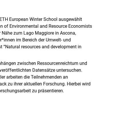
E-ETH European Winter School ausgewählt
ion of Environmental and Resource Economists
ter Nähe zum Lago Maggiore in Ascona,
er*innen im Bereich der Umwelt- und
 “Natural resources and development in
nhängen zwischen Ressourcenreichtum und
eröffentlichten Datensätze untersuchen.
ler arbeiten die Teilnehmenden an
k zu ihrer aktuellen Forschung. Hierbei wird
orschungsarbeit zu präsentieren.
rner Link, öffnet neues Fenster)
en (externer Link, öffnet neues Fenster)
te kopieren