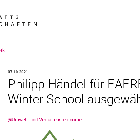
Springe direkt zu: Inhalt
Springe direkt zu: Suche
Springe direkt zu: Hauptnav
Suchmas
hek
07.10.2021
Philipp Händel für EAE
Winter School ausgewäh
@Umwelt- und Verhaltensökonomik